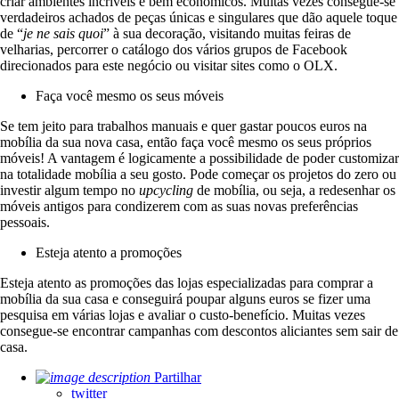
criar ambientes incríveis e bem económicos. Muitas vezes consegue-se
verdadeiros achados de peças únicas e singulares que dão aquele toque
de “
je ne sais quoi
” à sua decoração, visitando muitas feiras de
velharias, percorrer o catálogo dos vários grupos de Facebook
direcionados para este negócio ou visitar sites como o OLX.
Faça você mesmo os seus móveis
Se tem jeito para trabalhos manuais e quer gastar poucos euros na
mobília da sua nova casa, então faça você mesmo os seus próprios
móveis! A vantagem é logicamente a possibilidade de poder customizar
na totalidade mobília a seu gosto. Pode começar os projetos do zero ou
investir algum tempo no
upcycling
de mobília, ou seja, a redesenhar os
móveis antigos para condizerem com as suas novas preferências
pessoais.
Esteja atento a promoções
Esteja atento as promoções das lojas especializadas para comprar a
mobília da sua casa e conseguirá poupar alguns euros se fizer uma
pesquisa em várias lojas e avaliar o custo-benefício. Muitas vezes
consegue-se encontrar campanhas com descontos aliciantes sem sair de
casa.
Partilhar
twitter