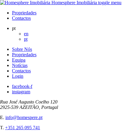
Homesphere Imobiliária
toggle menu
Propriedades
Contactos
pt
en
pt
Sobre Nós
Propriedades
Equipa
Notícias
Contactos
Login
facebook-f
instagram
Rua José Augusto Coelho 120
2925-539 AZEITÃO, Portugal
E.
info@homespere.pt
T.
+351 265 095 741