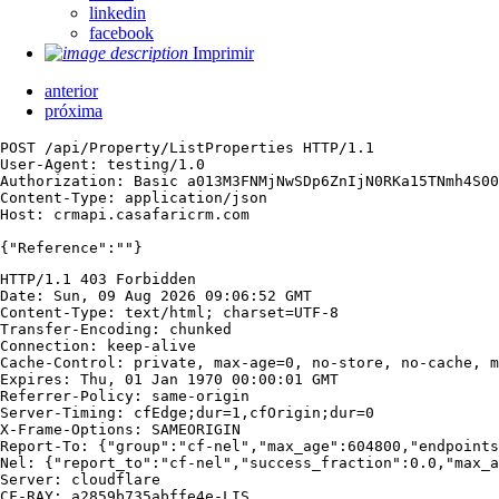
linkedin
facebook
Imprimir
anterior
próxima
POST /api/Property/ListProperties HTTP/1.1

User-Agent: testing/1.0

Authorization: Basic a013M3FNMjNwSDp6ZnIjN0RKa15TNmh4S00
Content-Type: application/json

Host: crmapi.casafaricrm.com

{"Reference":""}
HTTP/1.1 403 Forbidden

Date: Sun, 09 Aug 2026 09:06:52 GMT

Content-Type: text/html; charset=UTF-8

Transfer-Encoding: chunked

Connection: keep-alive

Cache-Control: private, max-age=0, no-store, no-cache, m
Expires: Thu, 01 Jan 1970 00:00:01 GMT

Referrer-Policy: same-origin

Server-Timing: cfEdge;dur=1,cfOrigin;dur=0

X-Frame-Options: SAMEORIGIN

Report-To: {"group":"cf-nel","max_age":604800,"endpoints
Nel: {"report_to":"cf-nel","success_fraction":0.0,"max_a
Server: cloudflare

CF-RAY: a2859b735abffe4e-LIS
