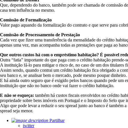
Que, dependendo do banco, também pode ser chamada de comissão de est
casa tem influência no mesmo.
Comissão de Formalização
Valor pago aquando da formalização do contrato e que serve para cobri
Comissão de Processamento de Prestação
Cada vez que fizer uma transferência da mensalidade do crédito habitaç
apenas uma vez, mas acompanha todas as prestações que paga ao banco
Que outros custos há com o empréstimo habitação? É possível redu
Outra “fatia” importante do que paga com o crédito habitação prende-
A instituição fá-lo para mitigar o risco de, no caso de um dos titulare
Assim sendo, quando contrai um crédito habitação fica obrigado a contr
seu banco e, se analisar bem o mercado, pode mesmo poupar dinheiro.
E há ainda outro seguro que é exigido pelos bancos quando pede um emp
instituição que não no banco onde vai fazer o crédito habitação.
E não se esqueça:
também há custos fiscais envolvidos no crédito hab
propriedade sobre bens imóveis em Portugal e o Imposto do Selo que i
Algo que pode levar a reduzir o seu spread junto ao banco é também a
spread seja menor.
Partilhar
twitter