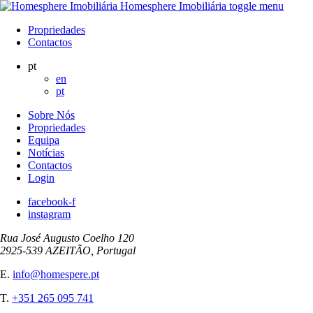
Homesphere Imobiliária
toggle menu
Propriedades
Contactos
pt
en
pt
Sobre Nós
Propriedades
Equipa
Notícias
Contactos
Login
facebook-f
instagram
Rua José Augusto Coelho 120
2925-539 AZEITÃO, Portugal
E.
info@homespere.pt
T.
+351 265 095 741