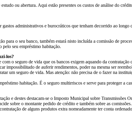
udo ou abertura. Aqui estão presentes os custos de análise do crédit
r gastos administrativos e burocráticos que tenham decorrido ao longo
ão para o seu banco, também estará nisto incluída a comissão de proces
 pelo seu empréstimo habitação.
zi-los?
se com o seguro de vida que os bancos exigem aquando da contratação 
s ficar impossibilitado de auferir rendimentos, poder na mesma ser reem
atar um seguro de vida. Mas atenção: não precisa de o fazer na institui
réstimo habitação. É o seguro multirriscos e serve para proteger a ca
itação e destes destacam-se o Imposto Municipal sobre Transmissões On
ncide sobre o montante pedido de crédito e também sobre as comissões.
 contratação de alguns produtos extra nomeadamente ter conta ordenad