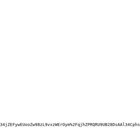
34jZEFywEUooZw98zL9vxzWErOym%2FqjhZPRQRU9UB28DsAAl34Cphs