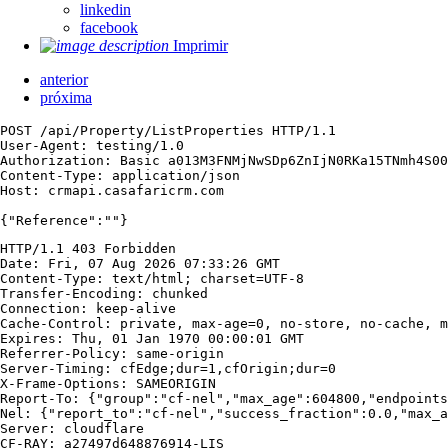
linkedin
facebook
Imprimir
anterior
próxima
POST /api/Property/ListProperties HTTP/1.1

User-Agent: testing/1.0

Authorization: Basic a013M3FNMjNwSDp6ZnIjN0RKa15TNmh4S00
Content-Type: application/json

Host: crmapi.casafaricrm.com

{"Reference":""}
HTTP/1.1 403 Forbidden

Date: Fri, 07 Aug 2026 07:33:26 GMT

Content-Type: text/html; charset=UTF-8

Transfer-Encoding: chunked

Connection: keep-alive

Cache-Control: private, max-age=0, no-store, no-cache, m
Expires: Thu, 01 Jan 1970 00:00:01 GMT

Referrer-Policy: same-origin

Server-Timing: cfEdge;dur=1,cfOrigin;dur=0

X-Frame-Options: SAMEORIGIN

Report-To: {"group":"cf-nel","max_age":604800,"endpoints
Nel: {"report_to":"cf-nel","success_fraction":0.0,"max_a
Server: cloudflare

CF-RAY: a27497d648876914-LIS
