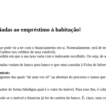
ciadas ao empréstimo à habitação!
 pode vir a ter com o financiamento em si. Nomeadamente, terá de ter 
uribor nos créditos de taxa variável).
 medida em que a sua taxa varia com o indexante escolhido. Ou seja, de
bradas variam de banco para banco e que uma consulta à Ficha de Info
ntrat
o
algumas das quais “de uma vez só” na abertura do processo e outras qu
aber de forma fidedigna qual é o valor do imóvel. Para esse fim, é cob
ão se o imóvel a financiar já for da carteira do banco. É, claro, uma 