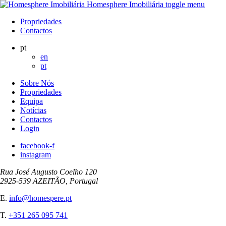
Homesphere Imobiliária
toggle menu
Propriedades
Contactos
pt
en
pt
Sobre Nós
Propriedades
Equipa
Notícias
Contactos
Login
facebook-f
instagram
Rua José Augusto Coelho 120
2925-539 AZEITÃO, Portugal
E.
info@homespere.pt
T.
+351 265 095 741