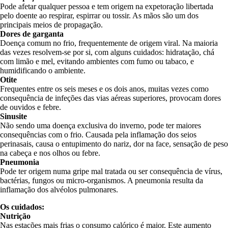
Pode afetar qualquer pessoa e tem origem na expetoração libertada
pelo doente ao respirar, espirrar ou tossir. As mãos são um dos
principais meios de propagação.
Dores de garganta
Doença comum no frio, frequentemente de origem viral. Na maioria
das vezes resolvem-se por si, com alguns cuidados: hidratação, chá
com limão e mel, evitando ambientes com fumo ou tabaco, e
humidificando o ambiente.
Otite
Frequentes entre os seis meses e os dois anos, muitas vezes como
consequência de infeções das vias aéreas superiores, provocam dores
de ouvidos e febre.
Sinusite
Não sendo uma doença exclusiva do inverno, pode ter maiores
consequências com o frio. Causada pela inflamação dos seios
perinasais, causa o entupimento do nariz, dor na face, sensação de peso
na cabeça e nos olhos ou febre.
Pneumonia
Pode ter origem numa gripe mal tratada ou ser consequência de vírus,
bactérias, fungos ou micro-organismos. A pneumonia resulta da
inflamação dos alvéolos pulmonares.
Os cuidados:
Nutrição
Nas estações mais frias o consumo calórico é maior. Este aumento