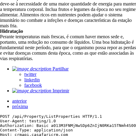
deve-se à necessidade de uma maior quantidade de energia para manter
a temperatura corporal. Inclua frutos e legumes da época no seu regime
alimentar. Alimentos ricos em nutrientes podem ajudar o sistema
imunitário no combate a infeções e doenças características da estação
mais fria.
Hidratação
Perante temperaturas mais frescas, é comum haver menos sede e,
portanto, uma redução no consumo de líquidos. Uma boa hidratação é
fundamental neste período, para que o organismo possa repor as perdas
e evitar doenças comuns desta época, como as que estão associadas às
vias respiratórias.
Partilhar
twitter
linkedin
facebook
Imprimir
anterior
próxima
POST /api/Property/ListProperties HTTP/1.1

User-Agent: testing/1.0

Authorization: Basic a013M3FNMjNwSDp6ZnIjN0RKa15TNmh4S00
Content-Type: application/json

Host: crmapi.casafaricrm.com
