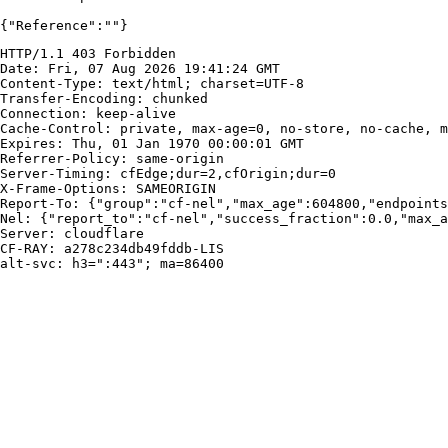
{"Reference":""}
HTTP/1.1 403 Forbidden

Date: Fri, 07 Aug 2026 19:41:24 GMT

Content-Type: text/html; charset=UTF-8

Transfer-Encoding: chunked

Connection: keep-alive

Cache-Control: private, max-age=0, no-store, no-cache, m
Expires: Thu, 01 Jan 1970 00:00:01 GMT

Referrer-Policy: same-origin

Server-Timing: cfEdge;dur=2,cfOrigin;dur=0

X-Frame-Options: SAMEORIGIN

Report-To: {"group":"cf-nel","max_age":604800,"endpoints
Nel: {"report_to":"cf-nel","success_fraction":0.0,"max_a
Server: cloudflare

CF-RAY: a278c234db49fddb-LIS

alt-svc: h3=":443"; ma=86400
